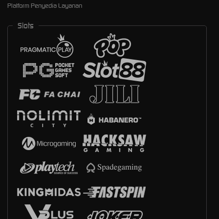
Platform Penyedia Layanan
Slots