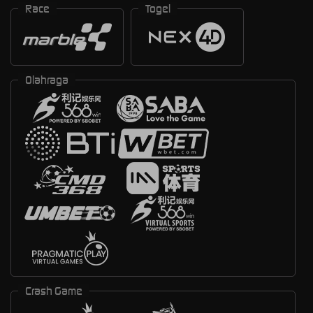
Race
Togel
Olahraga
Crash Game