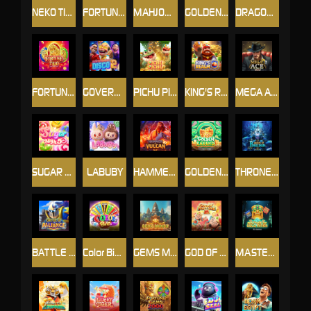
NEKO TITAN
FORTUNE HORSES
MAHJONG WAYS 3
GOLDEN ISLAND
DRAGON TIGER SHOWDOWN
FORTUNE TRIO
GOVERNMENT DISCO 2
PICHU PICHU
KING'S REALM
MEGA ACE
SUGAR HIGH5
LABUBY
HAMMER OF VULCAN
GOLDEN LEGEND
THRONE OF POSEIDON
BATTLE OF ALLIANCE
Color Bingo
GEMS MINER
GOD OF FORTUNE 2
MASTER OF GOLD MINER 2