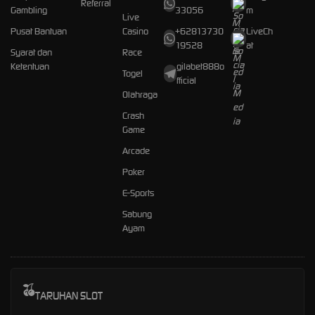
Referral
Gambling
33056
m
Live
Pusat Bantuan
Casino
+62813730
LiveCh
19528
at
Syarat dan
Race
Ketentuan
gilabet888o
Togel
fficial
Olahraga
Crash
Game
Arcade
Poker
E-Sports
Sabung
Ayam
TARUHAN SLOT