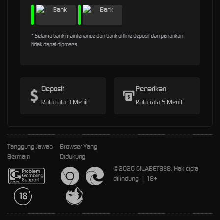
* Selama bank maintenance dan bank offline deposit dan penarikan
tidak dapat diproses
Deposit
Penarikan
Rata-rata 3 Menit
Rata-rata 5 Menit
Tanggung Jawab
Browser Yang
Bermain
Didukung
©2026 GILABET888. Hak cipta
dilindungi | 18+