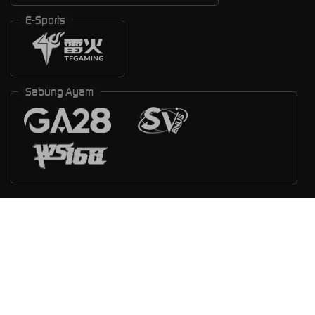
E-Sports
Sabung Ayam