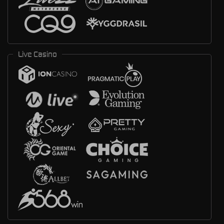
Live Casino