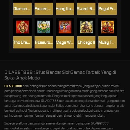
Diamond Fruit
Frozen World
Hong Kong Flavor
Sweet 666 Deluxe
Royal Fruit
The Dragon Brings Wealth 2
Treasure Koi
Mega Winner
Chicago II
Muay Thai
GILABET888 : Situs Bandar Slot Games Terbaik Yang di
Sukai Anak Muda
GILABET888
hadir sebagai situs bandar slot games terbaik yang menjadi pilihan favorit
para pecinta permainan online, khususnya kalangan anak muda yang mencari hiburan seru
dan peluang kemenangan menarik. Dengan koleksi permainan slot yang lengkap dari
berbagai provider ternama, GILABET888 menawarkan pengalaman bermain yang modern,
aman, dan mudah diakses kapan saja. Setiap permainan dirancang dengan tampilan grafis
berkualitas tinggi, fitur bonus yang melimpah, serta peluang jackpot yang menggiurkan
sehingga mampu memberikan sensasi bermain yang lebih menyenangkan.
Sebagai platform yang mengutamakan kenyamanan pengguna, GILABET888
menyediakan sistem transaksi yang cepat dan praktis, baik untuk deposit maupun