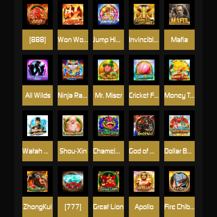
[888]
Won Won Won
Jump High 2
Invincible Elephant
Mafia
All Wilds
Ninja Raccoon
Mr. Miser
Cricket Fever
Money Tree
Watah Master
Shou-Xin
Chameleon
God of War
Dollar Bomb
ZhongKui
[777]
Great Lion
Apollo
Fire Chibi M