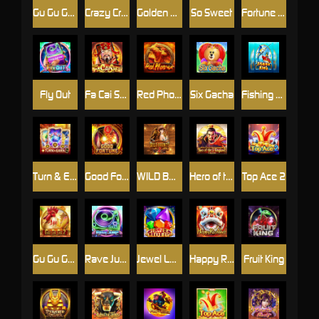
Gu Gu Gu M
Crazy Crazy
Golden Eggs
So Sweet
Fortune Totem
Fly Out
Fa Cai Shen M
Red Phoenix
Six Gacha
Fishing King
Turn & Earn
Good Fortune M
WILD BOUNTY 2
Hero of the 3 Kingdoms - Cao Cao
Top Ace 2
Gu Gu Gu2
Rave Jump
Jewel Luxury
Happy Rich Year
Fruit King