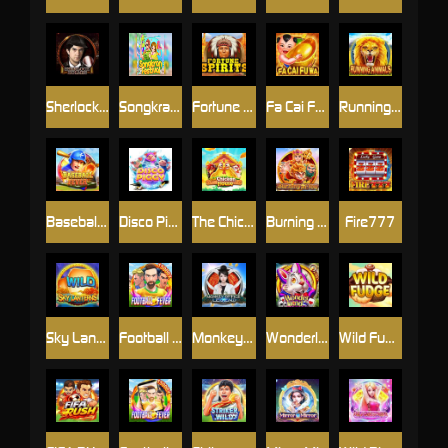
Sherlock Holmes
Songkran Festival
Fortune Spirits
Fa Cai Fu Wa
Running Animals
Baseball Fever
Disco Piggy
The Chicken House
Burning Xi-You
Fire777
Sky Lantern
Football Fever M
Monkey Office Legend
Wonderland
Wild Fudge