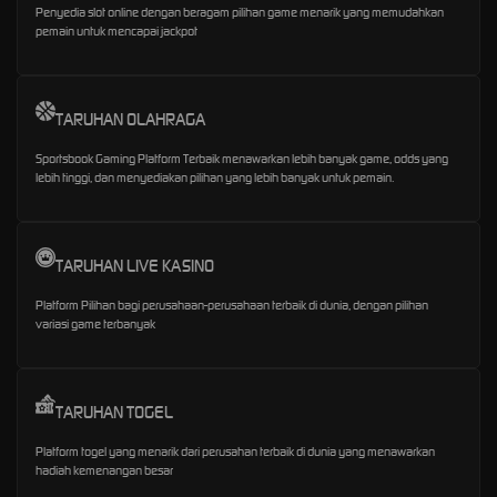
Penyedia slot online dengan beragam pilihan game menarik yang memudahkan
pemain untuk mencapai jackpot
TARUHAN OLAHRAGA
Sportsbook Gaming Platform Terbaik menawarkan lebih banyak game, odds yang
lebih tinggi, dan menyediakan pilihan yang lebih banyak untuk pemain.
TARUHAN LIVE KASINO
Platform Pilihan bagi perusahaan-perusahaan terbaik di dunia, dengan pilihan
variasi game terbanyak
TARUHAN TOGEL
Platform togel yang menarik dari perusahan terbaik di dunia yang menawarkan
hadiah kemenangan besar