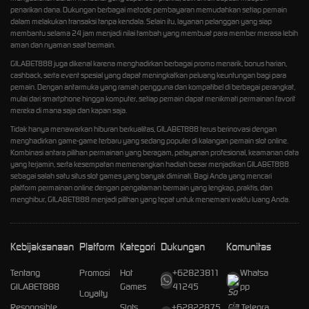
penarikan dana. Dukungan berbagai metode pembayaran memudahkan setiap pemain
dalam melakukan transaksi tanpa kendala. Selain itu, layanan pelanggan yang siap
membantu selama 24 jam menjadi nilai tambah yang membuat para member merasa lebih
aman dan nyaman saat bermain.
GILABET888 juga dikenal karena menghadirkan berbagai promo menarik, bonus harian,
cashback, serta event spesial yang dapat meningkatkan peluang keuntungan bagi para
pemain. Dengan antarmuka yang ramah pengguna dan kompatibel di berbagai perangkat,
mulai dari smartphone hingga komputer, setiap pemain dapat menikmati permainan favorit
mereka di mana saja dan kapan saja.
Tidak hanya menawarkan hiburan berkualitas, GILABET888 terus berinovasi dengan
menghadirkan game-game terbaru yang sedang populer di kalangan pemain slot online.
Kombinasi antara pilihan permainan yang beragam, pelayanan profesional, keamanan data
yang terjamin, serta kesempatan memenangkan hadiah besar menjadikan GILABET888
sebagai salah satu situs slot games yang banyak diminati. Bagi Anda yang mencari
platform permainan online dengan pengalaman bermain yang lengkap, praktis, dan
menghibur, GILABET888 menjadi pilihan yang tepat untuk menemani waktu luang Anda.
Kebijaksanaan
Platform
Kategori
Dukungan
Komunitas
Tentang
Promosi
Hot
+62823811
Whatsa
GILABET888
Games
41245
pp
Loyalty
Responsible
Slots
+62822875
Telegra