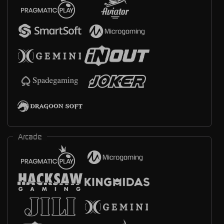
Arcade