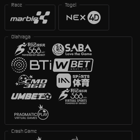
Race
Togel
Olahraga
Crash Game