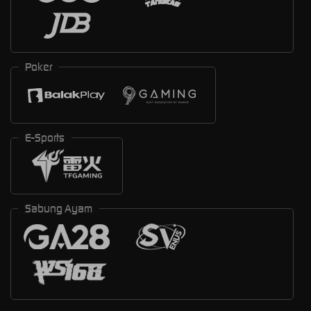
Poker
E-Sports
Sabung Ayam