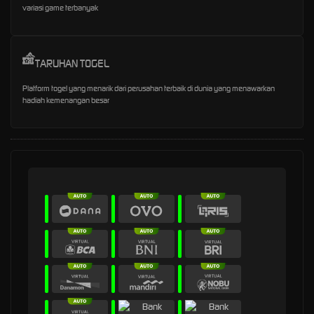
variasi game terbanyak
TARUHAN TOGEL
Platform togel yang menarik dari perusahan terbaik di dunia yang menawarkan
hadiah kemenangan besar