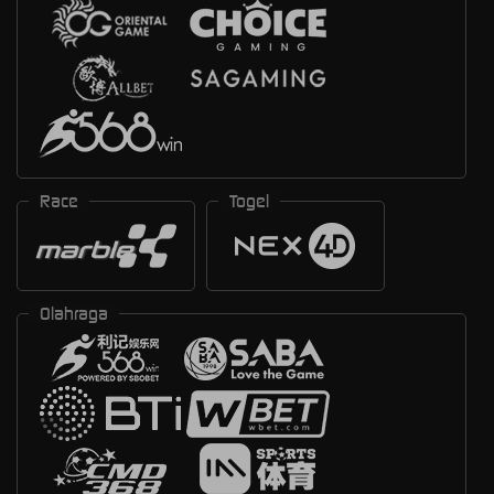
Race
Togel
Olahraga