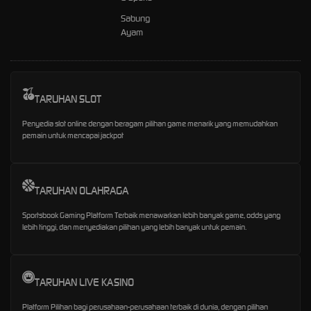
Sabung
Ayam
TARUHAN SLOT
Penyedia slot online dengan beragam pilihan game menarik yang memudahkan
pemain untuk mencapai jackpot
TARUHAN OLAHRAGA
Sportsbook Gaming Platform Terbaik menawarkan lebih banyak game, odds yang
lebih tinggi, dan menyediakan pilihan yang lebih banyak untuk pemain.
TARUHAN LIVE KASINO
Platform Pilihan bagi perusahaan-perusahaan terbaik di dunia, dengan pilihan