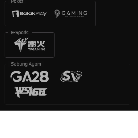
Poker
E-Sports
Sabung Ayam