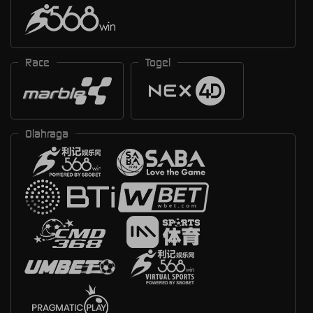
Race
Togel
Olahraga