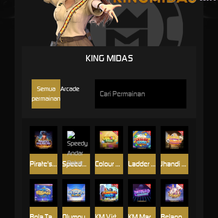
KING MIDAS
Semua
Arcade
permainan
Pirate's Tresure
Speedy Andar Bahar
Colour Game
Ladder Game
Jhandi Munda
Bola Tangkas
Olympus Glory
KM Virtual Animal Race
KM Marble Knockout
Belangkai 2