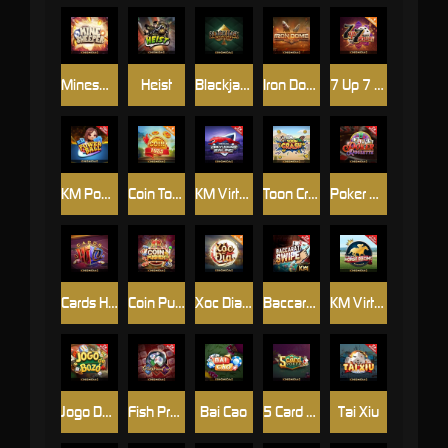
Minesweeper
Heist
Blackjack
Iron Dome
7 Up 7 Down
KM Power Ball
Coin Toss
KM Virtual Greyhound Racing
Toon Crash
Poker Roulette
Cards Hi Lo
Coin Pusher
Xoc Dia Lightning
Baccarat: Swipe
KM Virtual Horse Racing
Jogo De Bozo
Fish Prawn Crab 2
Bai Cao
5 Card Poker
Tai Xiu