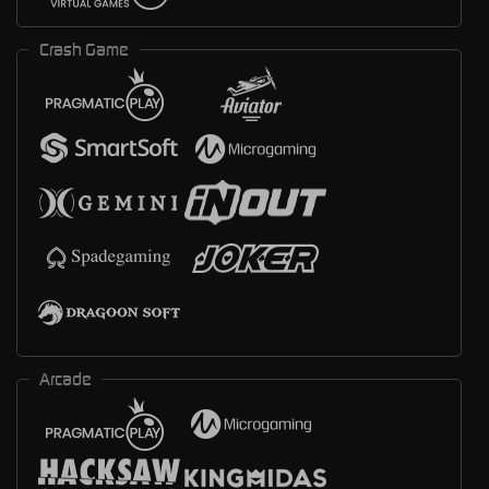
Crash Game
Arcade