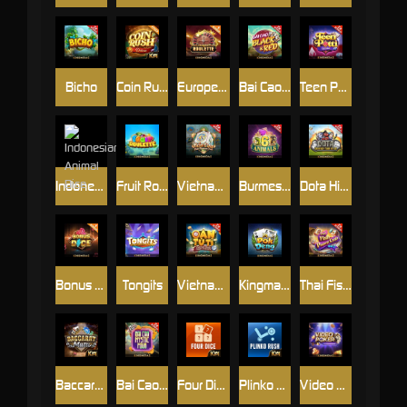
Bicho
Coin Rush Deluxe
European Roulette
Bai Cao Black & Red
Teen Patti Versus
Indonesian Animal Dice
Fruit Roulette
Vietnam Fish Prawn Crab
Burmese 6 Animals
Dota Hi-Lo
Bonus Dice
Tongits
Vietnam Rock Paper Scissors
Kingmaker Pok Deng
Thai Fish Prawn Crab GO!
Baccarat: Multi
Bai Cao Mystic Four
Four Dice
Plinko Rush
Video Poker