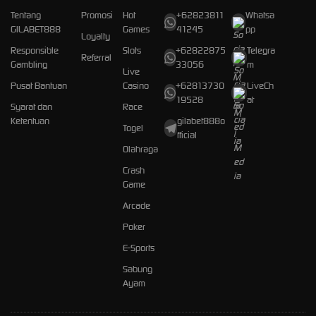
Tentang
Promosi
Hot
+62823811
Whatsa
GILABET888
Games
41245
pp
Loyalty
Responsible
Slots
+62822875
Telegra
Referral
Gambling
33056
m
Live
Pusat Bantuan
Casino
+62813730
LiveCh
19528
at
Syarat dan
Race
Ketentuan
gilabet888o
Togel
fficial
Olahraga
Crash
Game
Arcade
Poker
E-Sports
Sabung
Ayam