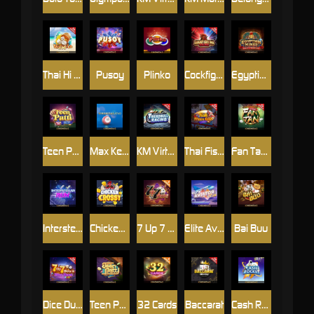
Thai Hi Lo 2
Pusoy
Plinko
Cockfighting Arena
Egyptian Mines
Teen Patti Blitz
Max Keno
KM Virtual Treadmill Racing
Thai Fish Prawn Crab
Fan Tan Classic
Interstellar Run
Chicken Crossy
7 Up 7 Down Rush
Elite Aviator Club
Bai Buu
Dice Duet
Teen Patti
32 Cards
Baccarat
Cash Rocket