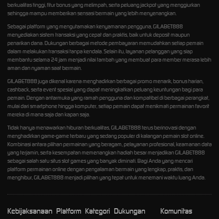
berkualitas tinggi, fitur bonus yang melimpah, serta peluang jackpot yang menggiurkan
sehingga mampu memberikan sensasi bermain yang lebih menyenangkan.
Sebagai platform yang mengutamakan kenyamanan pengguna, GILABET888
menyediakan sistem transaksi yang cepat dan praktis, baik untuk deposit maupun
penarikan dana. Dukungan berbagai metode pembayaran memudahkan setiap pemain
dalam melakukan transaksi tanpa kendala. Selain itu, layanan pelanggan yang siap
membantu selama 24 jam menjadi nilai tambah yang membuat para member merasa lebih
aman dan nyaman saat bermain.
GILABET888 juga dikenal karena menghadirkan berbagai promo menarik, bonus harian,
cashback, serta event spesial yang dapat meningkatkan peluang keuntungan bagi para
pemain. Dengan antarmuka yang ramah pengguna dan kompatibel di berbagai perangkat,
mulai dari smartphone hingga komputer, setiap pemain dapat menikmati permainan favorit
mereka di mana saja dan kapan saja.
Tidak hanya menawarkan hiburan berkualitas, GILABET888 terus berinovasi dengan
menghadirkan game-game terbaru yang sedang populer di kalangan pemain slot online.
Kombinasi antara pilihan permainan yang beragam, pelayanan profesional, keamanan data
yang terjamin, serta kesempatan memenangkan hadiah besar menjadikan GILABET888
sebagai salah satu situs slot games yang banyak diminati. Bagi Anda yang mencari
platform permainan online dengan pengalaman bermain yang lengkap, praktis, dan
menghibur, GILABET888 menjadi pilihan yang tepat untuk menemani waktu luang Anda.
Kebijaksanaan
Platform
Kategori
Dukungan
Komunitas