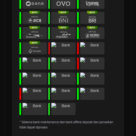
* Selama bank maintenance dan bank offline deposit dan penarikan
tidak dapat diproses