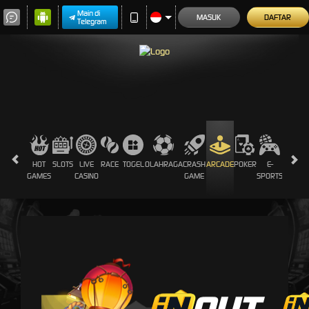
Main di
MASUK
DAFTAR
Telegram
HOT
SLOTS
LIVE
RACE
TOGEL
OLAHRAGA
CRASH
ARCADE
POKER
E-
SABUN
GAMES
CASINO
GAME
SPORTS
AYAM