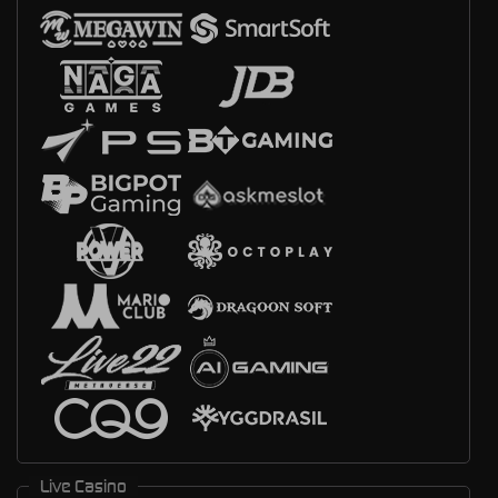
Live Casino