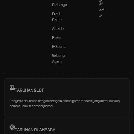
Olahraga
Crash
Game
Arcade
Poker
E-Sports
Sabung
Ayam
TARUHAN SLOT
Penyedia slot online dengan beragam pilihan game menarik yang memudahkan
pemain untuk mencapai jackpot
TARUHAN OLAHRAGA